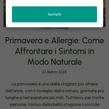
Iscriviti
I nostri consigli
Primavera e Allergie: Come
Affrontare i Sintomi in
Modo Naturale
23 Marzo 2025
La primavera è una delle stagioni più attese
dell’anno, con il risveglio della natura, giornate più
lunghe e temperature più miti. Tuttavia, per molte
persone, l’arrivo della bella stagione coincide