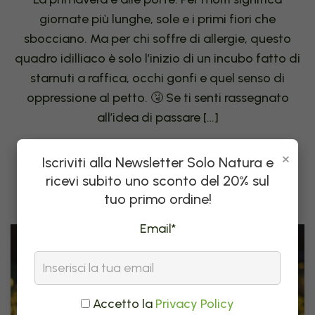
giornate più lunghe, sole e i primi fiori che
sbocciano. Ma per chi soffre di allergie, questo
quadro idilliaco è solo l’inizio di un incubo fatto di
starnuti a raffica, occhi gonfi e quel senso di
oppressione al petto. 🤧 Se ti senti rassegnato
all’idea di passare […]
×
Iscriviti alla Newsletter Solo Natura e
Leggi tutto
ricevi subito uno sconto del 20% sul
tuo primo ordine!
Email*
Accetto la
Privacy Policy