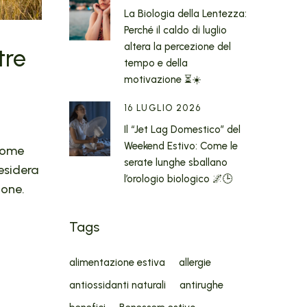
La Biologia della Lentezza:
Perché il caldo di luglio
altera la percezione del
tre
tempo e della
motivazione ⏳☀️
16 LUGLIO 2026
Il “Jet Lag Domestico” del
Weekend Estivo: Come le
 come
serate lunghe sballano
esidera
l’orologio biologico 🌌🕒
ione.
Tags
alimentazione estiva
allergie
antiossidanti naturali
antirughe