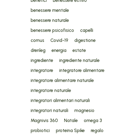
benefici
Benessere estivo
benessere mentale
benessere naturale
benessere psicofisico
capelli
comus
Covid-19
digestione
drenleg
energia
estate
ingrediente
ingrediente naturale
integratore
integratore alimentare
integratore alimentare naturale
integratore naturale
integratori alimentari naturali
integratori naturali
magnesio
Magnivis 360
Natale
omega 3
probiotici
proteina Spike
regalo