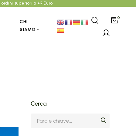
 ordini superiori a 49 Euro
0
CHI
SIAMO
Cerca