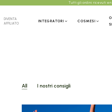
Tutti gli ordini ricevuti 
O
DIVENTA
INTEGRATORI
COSMESI
AFFILIATO
S
All
I nostri consigli