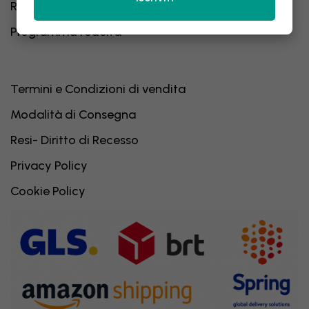
Recensioni
Programma fedeltà
Termini e Condizioni di vendita
Modalità di Consegna
Resi- Diritto di Recesso
Privacy Policy
Cookie Policy