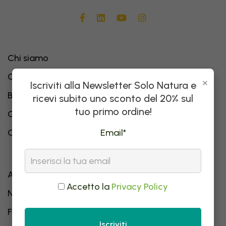
Chi siamo
Come nascono le idee
×
Iscriviti alla Newsletter Solo Natura e
Blog
ricevi subito uno sconto del 20% sul
tuo primo ordine!
Contatti
Email*
Catalogo Integratori Alimentari
Affiliazione
Accetto la
Privacy Policy
Newsletter
F.A.Q.
Iscriviti