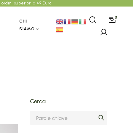
 ordini superiori a 49 Euro
0
CHI
SIAMO
Cerca