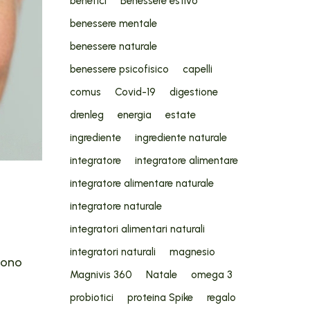
benefici
Benessere estivo
benessere mentale
benessere naturale
benessere psicofisico
capelli
comus
Covid-19
digestione
drenleg
energia
estate
ingrediente
ingrediente naturale
integratore
integratore alimentare
integratore alimentare naturale
integratore naturale
integratori alimentari naturali
integratori naturali
magnesio
sono
Magnivis 360
Natale
omega 3
probiotici
proteina Spike
regalo