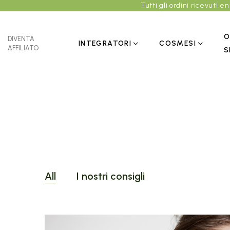
Tutti gli ordini ricevuti 
O
DIVENTA
INTEGRATORI
COSMESI
AFFILIATO
S
All
I nostri consigli