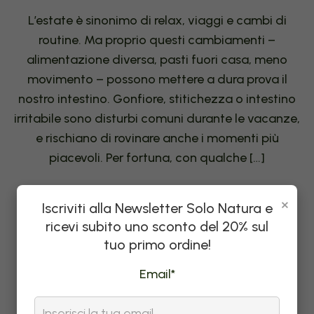
L’estate è sinonimo di relax, viaggi e cambi di
routine. Ma proprio questi cambiamenti –
alimentazione diversa, pasti fuori casa, meno
movimento – possono mettere a dura prova il
nostro intestino. Gonfiore, stitichezza o intestino
irritabile sono disturbi comuni durante le vacanze,
e rischiano di rovinare anche i momenti più
piacevoli. Per fortuna, con qualche […]
×
Leggi tutto
Iscriviti alla Newsletter Solo Natura e
ricevi subito uno sconto del 20% sul
tuo primo ordine!
Email*