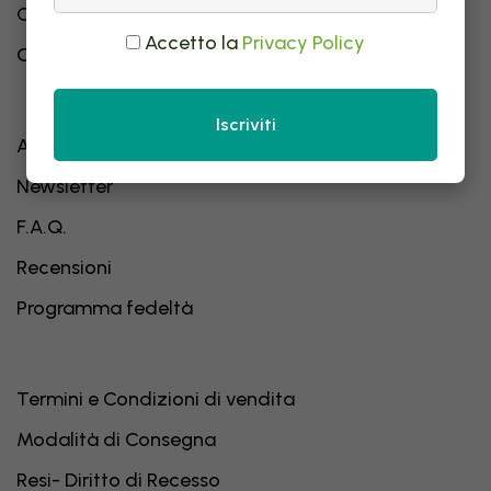
Contatti
Accetto la
Privacy Policy
Catalogo Integratori Alimentari
Iscriviti
Affiliazione
Newsletter
F.A.Q.
Recensioni
Programma fedeltà
Termini e Condizioni di vendita
Modalità di Consegna
Resi- Diritto di Recesso