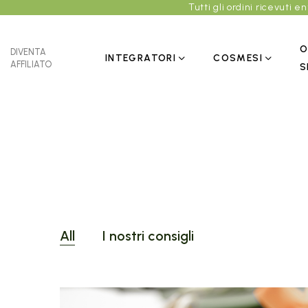
Tutti gli ordini ricevuti 
O
DIVENTA
INTEGRATORI
COSMESI
AFFILIATO
S
All
I nostri consigli