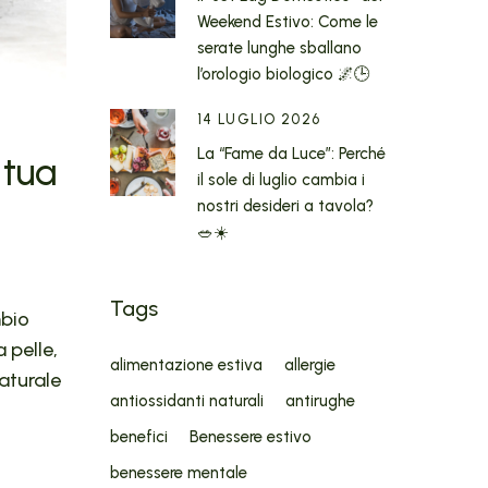
Weekend Estivo: Come le
serate lunghe sballano
l’orologio biologico 🌌🕒
14 LUGLIO 2026
La “Fame da Luce”: Perché
 tua
il sole di luglio cambia i
nostri desideri a tavola?
🥗☀️
Tags
mbio
 pelle,
alimentazione estiva
allergie
naturale
antiossidanti naturali
antirughe
benefici
Benessere estivo
benessere mentale