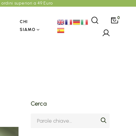
 ordini superiori a 49 Euro
0
CHI
SIAMO
Cerca