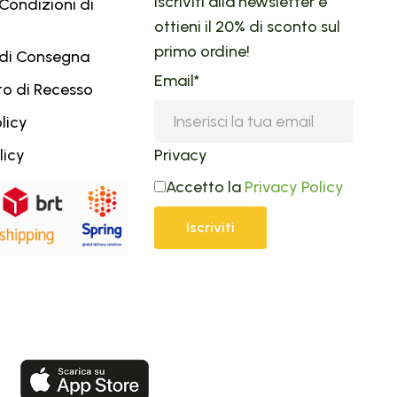
Iscriviti alla newsletter e
Condizioni di
ottieni il 20% di sconto sul
primo ordine!
 di Consegna
Email*
tto di Recesso
licy
licy
Privacy
Accetto la
Privacy Policy
Iscriviti